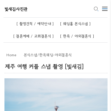
빛새김사진관
[ 촬영견적 / 예약안내 ]
[ 웨딩홀 본식스냅 ]
[ 결혼예배 / 교회결혼식 ]
[ 한옥 / 야외결혼식 ]
Home
본식스냅/한옥웨딩-야외결혼식
제주 여행 커플 스냅 촬영 [빛새김]