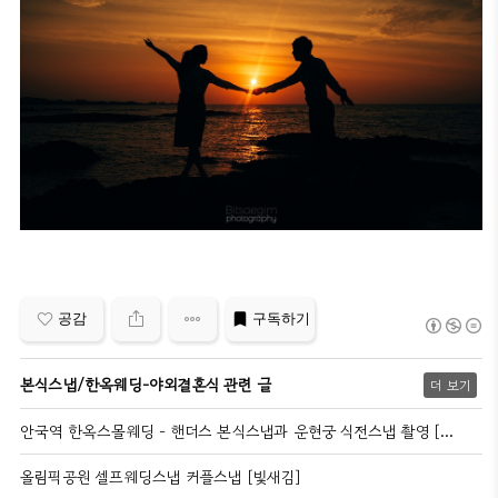
공감
구독하기
본식스냅/한옥웨딩-야외결혼식 관련 글
더 보기
안국역 한옥스몰웨딩 - 핸더스 본식스냅과 운현궁 식전스냅 촬영 [빛새김사진관]
올림픽공원 셀프웨딩스냅 커플스냅 [빛새김]