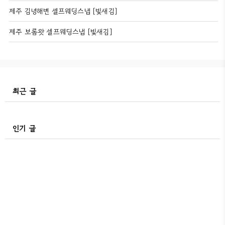
제주 김녕해변 셀프웨딩스냅 [빛새김]
제주 보롬왓 셀프웨딩스냅 [빛새김]
최근 글
인기 글