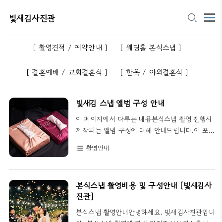
빛새김사진관
[ 촬영견적 / 예약안내 ]
[ 웨딩홀 본식스냅 ]
[ 결혼예배 / 교회결혼식 ]
[ 한옥 / 야외결혼식 ]
빛새김 스냅 앨범 구성 안내
이 페이지에서 다루는 내용본식스냅 촬영 진행시
제작되는 앨범 구성에 대해 안내드립니다.이 포
스팅에 사용된 앨범은 샘플용으로 제작된 앨범이
촬영안내
format_list_bulleted
며, 실제 앨범 제작시에는 신랑신부님께서 셀렉하
신 사진으로 채워집니다. 1권 단위로 제작 가능합
니다.모니터나 스마트폰 액정에 따라 실제 색감
본식스냅 촬영비용 및 구성안내 [빛새김사
과 달라보일 수 있으니 참고용으로만 확인하시기
진관]
바랍니다. 본식 촬영 및 제작 과정 일람앨범 실물
샘플압축앨범은 사진이 출력되는 내지(페이지)를
본식스냅 촬영안내안녕하세요. 빛새김사진관입니
압축하여 가볍고 견고하게 제작되는 방식입니