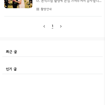
다. 본식스냅 촬영에 관심 가져주셔서 감사합니
다.180도로 펼쳐지는 구조로 제본하여 사진을 깔
다.이 포스팅은 빛새김사진관의 본식스냅 기본 구
촬영안내
format_list_bulleted
끔하게 펼쳐보시기 용이합니다.앨범의 실제 크기
성과 추가 구성, 촬영 비용, 예약 진행과정, 촬영
비교입니다. 아이폰 12 / A4용지 / 14x11인치 앨
과 작업 진행, 상담 문의 카톡 등 제가 진행하는
범앨범 출력물 샘플아래는 앨범에 실제 출력되는
촬영에 대한 모든 정보들이 포함되어 있습니다.
1
navigate_before
navigate_next
사진 샘플입니다.앨범 규격(14:11)과 사진(3:2)..
원활한 예약상담을 위해 촬영에 대한 정보를 공
개하여 안내드립니다.별도의 플래닝제휴업체나
웨딩플래너 연계없이 촬영견적사항을 공개하여
새로 계약하시는 모든 분들께 동일한 가격과 구
성으로 촬영 진행합니다.물론 내용은 길지만, 그
최근 글
만큼 신랑 신부님께서 촬영에 대해 자세하게 이
해하시고, 꼼꼼하게 비교하고 체크해보실 수 있
습니다. 준비 중이신 촬영 일정과 예산, 그리고 사
인기 글
진 스타일, 촬영 방식 등이 원하시는 바와 잘 맞
는지 검토해보시기를 부..