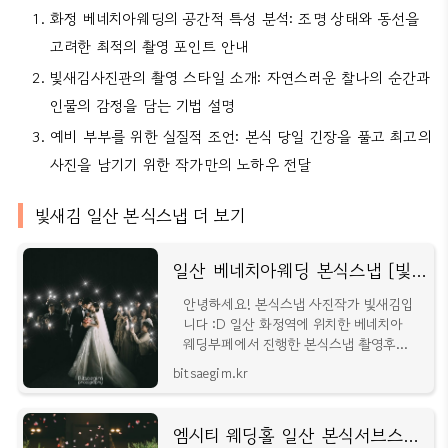
화정 베네치아웨딩의 공간적 특성 분석: 조명 상태와 동선을
고려한 최적의 촬영 포인트 안내
빛새김사진관의 촬영 스타일 소개: 자연스러운 찰나의 순간과
인물의 감정을 담는 기법 설명
예비 부부를 위한 실질적 조언: 본식 당일 긴장을 풀고 최고의
사진을 남기기 위한 작가만의 노하우 전달
빛새김 일산 본식스냅 더 보기
일산 베네치아웨딩 본식스냅 [빛새김]
안녕하세요! 본식스냅 사진작가 빛새김입
니다 :D​ 일산 화정역에 위치한 베네치아
웨딩부페에서 진행한 본식스냅 촬영후기
사진 포스팅입니다! 신부대기실부터 원판
bitsaegim.kr
촬영까지 진행되는 구
엠시티 웨딩홀 일산 본식서브스냅 촬영후기 [빛새김]