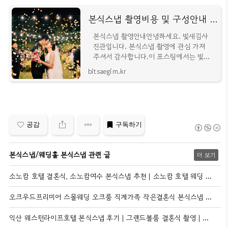
본식스냅 촬영비용 및 구성안내 [빛새김사진관]
본식스냅 촬영안내안녕하세요. 빛새김사
진관입니다. 본식스냅 촬영에 관심 가져
주셔서 감사합니다.이 포스팅에서는 빛새
김사진관의 본식스냅 기본 구성과 추가
bitsaegim.kr
구성, 촬영 비용, 예약 진행과
공감
구독하기
본식스냅/웨딩홀 본식스냅 관련 글
더 보기
소노캄 호텔 결혼식, 소노캄여수 본식스냅 추천 | 소노캄 호텔 웨딩 그랜드볼룸 결혼식 촬영 후기 | 여수웨딩홀 여수본식스냅 추천 | 빛새김사진관
오크우드프리미어 스몰웨딩 오크룸 직계가족 작은결혼식 본식스냅 - 빛새김사진관 인천 송도웨딩 출장스냅 전문
익산 웨스턴라이프호텔 본식스냅 후기 | 그랜드볼룸 결혼식 촬영 | 익산웨딩촬영 | 어두운홀스냅 | 호텔웨딩결혼식촬영