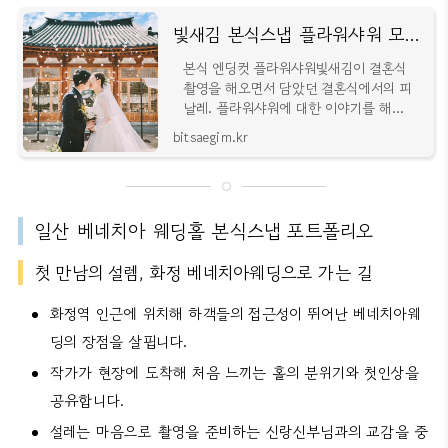
빛새김 본식스냅 플라워샤워 모아보기 - 버진로드 엔딩컷 예쁜웨딩사진 스냅작가 추천 결혼식
본식 엔딩컷 플라워샤워빛새김이 결혼식
촬영을 해오면서 담았던 결혼식에서의 피
날레. 플라워샤워에 대한 이야기를 해보
려고 해요. 플라워샤워는 결혼식 마지막
bitsaegim.kr
순서로 신랑신부가 버진로드
일산 베네치아 웨딩홀 본식스냅 포트폴리오
첫 만남의 설렘, 화정 베네치아웨딩으로 가는 길
화정역 인근에 위치해 하객들의 접근성이 뛰어난 베네치아웨
딩의 장점을 살핍니다.
작가가 현장에 도착해 처음 느끼는 홀의 분위기와 첫인상을
공유합니다.
설레는 마음으로 촬영을 준비하는 신랑신부님과의 교감을 중