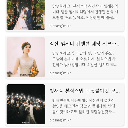
안녕하세요. 본식스냅 사진작가 빛새김입
니다.일산 엠시티웨딩에서 진행된 본식 서
브촬영 하고 왔어요. 퇴장행진 때 풍성하
게 터지는 축포 플라워샤워가 매력적인
bitsaegim.kr
홀이죠. 저의 엠시티 서브
일산 엠시티 컨벤션 웨딩 서브스냅 [빛새김]
안녕하세요 :) 그날의 빛, 그날의 온도,
그날의 분위기를 오롯하게. 본식스냅 사
진작가 빛새김입니다 :) 일산 엠시티 웨딩
홀에서의 본식서브스냅 촬영 다녀왔어요.
bitsaegim.kr
신랑신부님께서 웨딩홀 메인
빛새김 본식스냅 반딧불이컷 모아보기 | 결혼식 웨딩촬영 원판스냅 | 웨딩암전컷 | 본식콘서트컷
반짝반짝빛나는빛새김사진관이 결혼식
촬영을 해오면서 담았던 플래시컷. 반딧
불이컷이라고도 알려진 웨딩암전컷사진
폰딧불이 본식콘서트컷 모아 보여드리려
bitsaegim.kr
해요. 원판촬영 때 친구, 지인