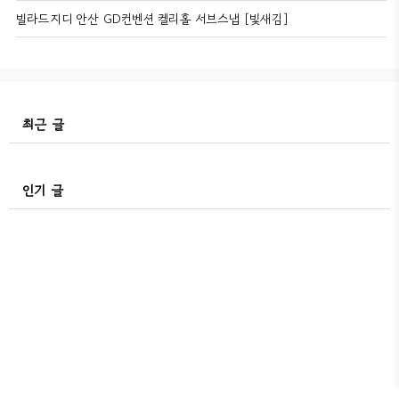
빌라드지디 안산 GD컨벤션 켈리홀 서브스냅 [빛새김]
최근 글
인기 글